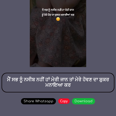
ਮੈਂ ਸਭ ਨੂੰ ਨਸੀਬ ਨਹੀਂ ਹਾਂ ਮੇਰੀ ਜਾਨ ਤਾਂ ਮੇਰੇ ਹੋਵਣ ਦਾ ਸ਼ੁਕਰ
ਮਨਾਇਆ ਕਰ
Copy
Share Whatsapp
Download