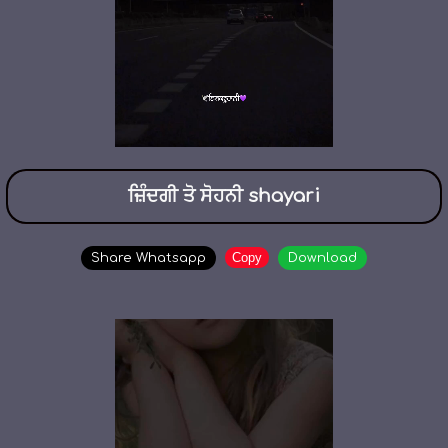
ਜ਼ਿੰਦਗੀ ਤੋ ਸੋਹਨੀ shayari
Copy
Share Whatsapp
Download