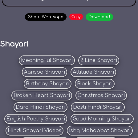
Copy
Share Whatsapp
Download
Shayari
MeaningFul Shayari
2 Line Shayari
Aansoo Shayari
Attitude Shayari
Birthday Shayari
Block Shayari
Broken Heart Shayari
Christmas Shayari
Dard Hindi Shayari
Dosti Hindi Shayari
English Poetry Shayari
Good Morning Shayari
Hindi Shayari Videos
Ishq Mohabbat Shayari