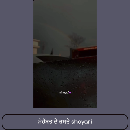
ਮੋਹੱਬਤ ਦੇ ਰਸਤੇ shayari