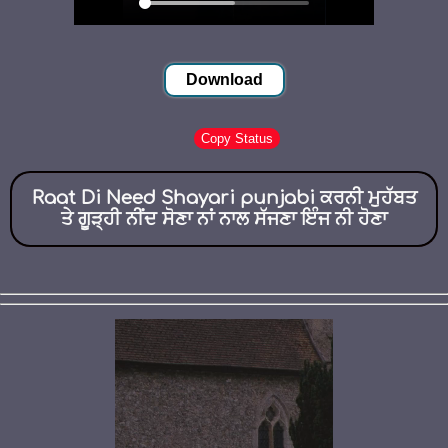
Download
Copy Status
Raat Di Need Shayari punjabi ਕਰਨੀ ਮੁਹੱਬਤ
ਤੇ ਗੂੜ੍ਹੀ ਨੀਂਦ ਸੋਣਾ ਨਾਂ ਨਾਲ ਸੱਜਣਾ ਇੰਜ ਨੀ ਹੋਣਾ