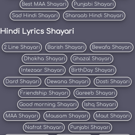
Best MAA Shayari
Punjabi Shayari
Sad Hindi Shayari
Sharaab Hindi Shayari
Hindi Lyrics Shayari
2 Line Shayari
Barish Shayari
Bewafa Shayari
Dhokha Shayari
Ghazal Shayari
Intezaar Shayari
BirthDay Shayari
Dard Shayari
Dewana Shayari
Dosti Shayari
Friendship Shayari
Gareeb Shayari
Good morning Shayari
Ishq Shayari
MAA Shayari
Mausam Shayari
Maut Shayari
Nafrat Shayari
Punjabi Shayari