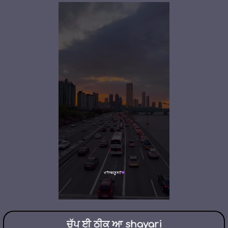
ਚੁੱਪ ਈ ਠੀਕ ਆ shayari