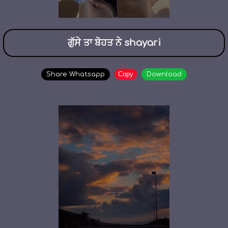
ਗੁੱਸੇ ਤਾ ਬੋਹਤ ਨੇ shayari
Copy
Share Whatsapp
Download